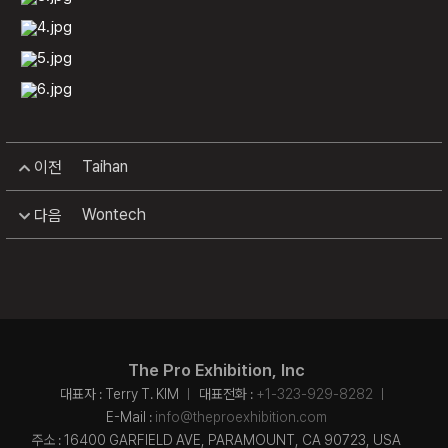
Taihan
이전
Wontech
다음
The Pro Exhibition, Inc
대표자 : Terry T. KIM
대표전화 :
+1-323-929-8282
E-Mail :
info@theproexhibition.com
주소 : 16400 GARFIELD AVE, PARAMOUNT, CA 90723, USA