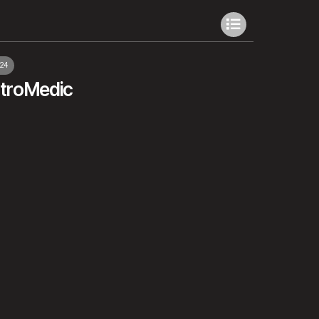
24
ntroMedic